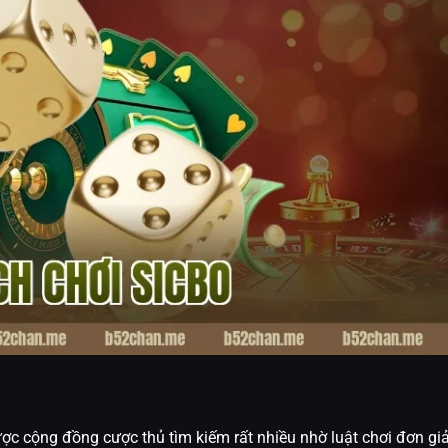
ợc cộng đồng cược thủ tìm kiếm rất nhiều nhờ luật chơi đơn gi