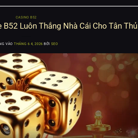
CASINO B52
e B52 Luôn Thắng Nhà Cái Cho Tân Thủ
NG VÀO
THÁNG 6 4, 2026
BỞI
SEO